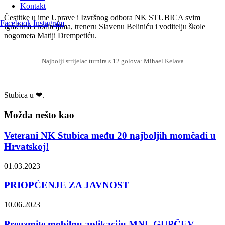
Kontakt
Čestitke u ime Uprave i Izvršnog odbora NK STUBICA svim
Facebook
Instagram
igračima i roditeljima, treneru Slavenu Beliniću i voditelju škole
nogometa Matiji Drempetiću.
Najbolji strijelac turnira s 12 golova: Mihael Kelava
Stubica u ❤.
Možda nešto kao
Veterani NK Stubica među 20 najboljih momčadi u
Hrvatskoj!
01.03.2023
PRIOPĆENJE ZA JAVNOST
10.06.2023
Preuzmite mobilnu aplikaciju MNL GUPČEV