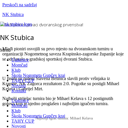
Preskoči na sadržaj
NK Stubica
Mlađi pioniri prvaci dvoranskog prvenstva!
NK Stubica
Mlađi pioniri osvojili su prvo mjesto na dvoranskom turniru u
Menu
organizaciji Nogometnog saveza Krapinsko-zagorske županije koje
se održavalo u gradskoj sportskoj dvorani Stubica.
Utakmice
Momčad
Klub
Škola Nogometa Gupčev kraj
U finalu su puleni Slavena Belinića slavili protiv vršnjaka iz
TAHY CUP
Krapine, NK Zagorca rezultatom 2:0. Pogotke su postigli Mihael
Novosti
Kelava i Gabrijel Mirt.
Kontakt
Najbolji strijelac turnira bio je Mihael Kelava s 12 postignutih
Utakmice
golova koji je ujedno proglašen i najboljim igračem turnira.
Momčad
Klub
Škola Nogometa Gupčev kraj
Najbolji igrač turnira: Mihael Kelava
TAHY CUP
Novosti