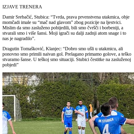
IZJAVE TRENERA
Damir Srebačić, Stubica: “Tvrda, prava prvenstvena utakmica, obje
momčadi imale su “mač nad glavom” zbog pozicije na ljestvici.
Mislim da smo zasluženo pobijedili, bili smo čvršči i borbeniji, a
stvarali smo i više šansi. Moji igrači su dalji zadnji atom snage i to
nas je nagradilo”.
Dragutin Tomašković, Klanjec: “Dobro smo ušli u utakmicu, ali
ponovno smo primili naivan gol. Prelagano primamo golove, a teško
stvaramo šanse. U teškoj smo situaciji. Stubici čestitke na zasluženoj
pobjedi”