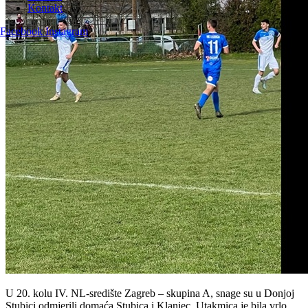
Kontakt
Facebook
Instagram
U 20. kolu IV. NL-središte Zagreb – skupina A, snage su u Donjoj
Stubici odmjerili domaća Stubica i Klanjec. Utakmica je bila vrlo