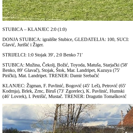
STUBICA – KLANJEC 2:0 (1:0)
DONJA STUBICA: igralište Stubice, GLEDATELJA: 100, SUCI:
Glavić, Jurišić i Žiger.
STRIJELCI: 1:0 Stojak 39′, 2:0 Benko 71′
STUBICA: Mužina, Čekolj, Božić, Toyoda, Matuša, Starjački (58′
Benko, 89′ Glavač), Stojak, Štok, Mar. Landripet, Kazuya (75′
Pirički), Mat. Landripet. TRENER: Damir Srebačić
KLANJEC: Žigman, F. Pavlinić, Bogović (45′ Leš), Petrović (65′
Kodrnja), Brlek, Zrnc, Biruš (73′ Zgorelec), K. Pavlinić, Humski
(46′ Lovrek), I. Petrišić, Mustač. TRENER: Dragutin Tomašković