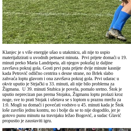
Klanjec je s više energije ušao u utakmicu, ali nije to uspio
materijalizirati u uvodnih petnaest minuta. Prvi prijete domaći u 19.
minuti preko Maria Landripeta, ali njegov pokušaj iz daljine
završava pokraj gola. Gosti prvi puta prijete dvije minute kasnije
kada Petrović odlično centrira s desne strane, no Brlek slabo
zahvaća loptu glavom i ona završava pokraj gola. Prvi udarac u
okvir uputio je Strjački u 33. minuti, ali nije bilo problema za
Žigmana. U 39. minuti Stubica je povela, pomalo sretno. Štok je
uputio neprecizan pas prema Stojaku, Žigmanu loptu prolazi kroz
noge, sve to prati Stojak i ušetava se s loptom u praznu mrežu za
1:0. Mogli su domaći i povećati vodstvo u 45. minuti kada je Štok
loše završio jednu kontru, no i bolje da se to nije dogodilo, jer je
gotovo punu minutu na travnjaku ležao Bogović, a sudac Glavić
propustio je zaustaviti igru.