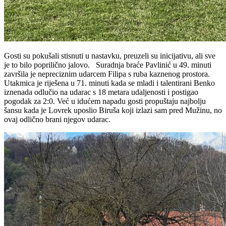
Gosti su pokušali stisnuti u nastavku, preuzeli su inicijativu, ali sve
je to bilo poprilično jalovo. Suradnja braće Pavlinić u 49. minuti
završila je nepreciznim udarcem Filipa s ruba kaznenog prostora.
Utakmica je riješena u 71. minuti kada se mladi i talentirani Benko
iznenada odlučio na udarac s 18 metara udaljenosti i postigao
pogodak za 2:0. Već u idućem napadu gosti propuštaju najbolju
šansu kada je Lovrek uposlio Biruša koji izlazi sam pred Mužinu, no
ovaj odlično brani njegov udarac.