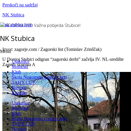
Preskoči na sadržaj
NK Stubica
ZAGORSKI LIST: Važna pobjeda Stubice!
NK Stubica
Izvor: zagorje.com / Zagorski list (Tomislav Zrinščak)
Menu
U Donjoj Stubici odigran “zagorski derbi” začelja IV. NL-središte
Utakmice
Zagreb skupina A
Momčad
Klub
Škola Nogometa Gupčev kraj
TAHY CUP
Novosti
Kontakt
Utakmice
Momčad
Klub
Škola Nogometa Gupčev kraj
TAHY CUP
Novosti