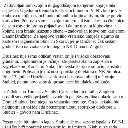
-Zadovoljan sam svojom dugogodišnjom karijerom koja je bila
uspješna. U jednom trenutku kada sam branio u IV. NL bilo je više
klubova u kojima sam branio od onih u kojima nisam, što je pravio
kuriozitet. Ponosan sam na svoju karijeru, ali isto tako i na činjenicu
da sam ostvario brojna prijateljstva i da me u svim klubovima u
kojima sam branio izuzetno cijene – zadovoljan je svojom karijerom
Damir Družinec. Za njegovo veliko vratarsko umijeće sigurno su
zaslužni i legnedarni Stinčić i Škorić, jer je Družinec čak sedam
godina išao na vratarske treninge u NK Dinamo Zagreb.
Družinec nije samo odličan vratar, on je i visoko obrazovani
građanin. Diplomirani je inžinjer strojarstva stalno zaposlen u
zagrebačkom Končaru. Nakon trenerske karijere odlučio je ostati u
nogometu. Prihvatio je dužnost sportskog direktora u NK Stubica.
Prije 13 godina Družinec se skrasio i osnovao obitelj u Gornjoj
Stubici, pa mu novi sportski posao neće biti daleko od kuće.
-Još dok smo Tomislav Staniša i ja zajedno trenirali u Zagorcu
postali smo veliki prijatelji, a zadnjih pet -šest godina dolazio sam u
Donju Stubicu kod njega na vratarske treninge. On je nekako bio
najuporniji u toj ideji da preuzmem ulogu sportskog direktora u
Stubici – govori nam Družinec.
Posao neće biti nimalo lagan. Stubica je ove sezone ispala iz IV. NL
i želi što brži povratak tamo gdje joj je i mjesto. Klub su za sada