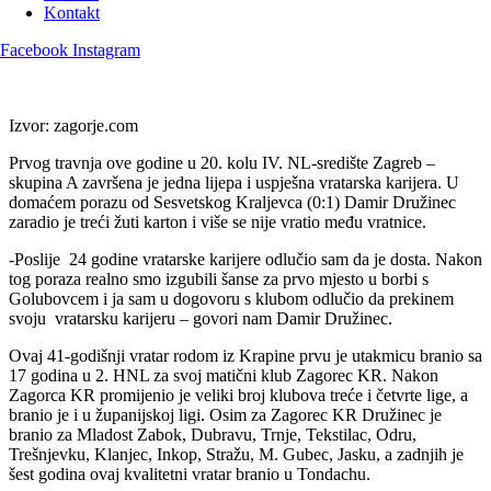
Kontakt
Facebook
Instagram
Izvor: zagorje.com
Prvog travnja ove godine u 20. kolu IV. NL-središte Zagreb –
skupina A završena je jedna lijepa i uspješna vratarska karijera. U
domaćem porazu od Sesvetskog Kraljevca (0:1) Damir Družinec
zaradio je treći žuti karton i više se nije vratio među vratnice.
-Poslije 24 godine vratarske karijere odlučio sam da je dosta. Nakon
tog poraza realno smo izgubili šanse za prvo mjesto u borbi s
Golubovcem i ja sam u dogovoru s klubom odlučio da prekinem
svoju vratarsku karijeru – govori nam Damir Družinec.
Ovaj 41-godišnji vratar rodom iz Krapine prvu je utakmicu branio sa
17 godina u 2. HNL za svoj matični klub Zagorec KR. Nakon
Zagorca KR promijenio je veliki broj klubova treće i četvrte lige, a
branio je i u županijskoj ligi. Osim za Zagorec KR Družinec je
branio za Mladost Zabok, Dubravu, Trnje, Tekstilac, Odru,
Trešnjevku, Klanjec, Inkop, Stražu, M. Gubec, Jasku, a zadnjih je
šest godina ovaj kvalitetni vratar branio u Tondachu.