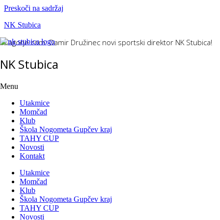
Preskoči na sadržaj
NK Stubica
Zagorje.com: Damir Družinec novi sportski direktor NK Stubica!
NK Stubica
Menu
Utakmice
Momčad
Klub
Škola Nogometa Gupčev kraj
TAHY CUP
Novosti
Kontakt
Utakmice
Momčad
Klub
Škola Nogometa Gupčev kraj
TAHY CUP
Novosti