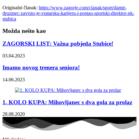
Originalni članak:
https://www.zagorje.com/clanak/sport/damir-
druzinec-zavrsio-je-vratarsku-karijeru-i-postao-sportski-direktor-nk-
stubica
Možda nešto kao
ZAGORSKI LIST: Važna pobjeda Stubice!
03.04.2023
Imamo novog trenera seniora!
14.06.2023
1. KOLO KUPA: Mihovljanec s dva gola za prolaz
28.08.2020