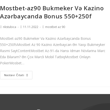
Mostbet-az90 Bukmeker Və Kazino
Azərbaycanda Bonus 550+250f
nkstubica
11.11.2022
mostbet az 90
Mostbet-az90 Bukmeker Və Kazino Azərbaycanda Bonus
550+250fsMostbet Az 90 Kazino Azerbaycan Ən Yaxşı Bukmeyker
Rəsmi SaytContentMostbet Az-91-də Hansı Idman Növlərinə Mərc
Edə Bilərəm? Ən Çox Mərcli Mobil TətbiqMostbet Onlayn
PokerMosbet…
Nastavi Čitati