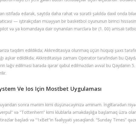
istifadə edərək, saytda daha rahat və sürətli şəkildə daxil onda bilər
nəticəsi — iştirakçıdan müəyyən bir basketbol oyununun birinci hissəsin
ilot və ya komandaya dair oynanılan mərclərə bir (1. 00) əmsalı tətbiq
rizə təqdim edildikdə; Akkreditasiya olunmaq üçün hüquqi şəxs tərəfi
ğı aşkar edildikdə; Akkreditasiya zamanı Operator tərəfindən bu Qayda
ərarın ləğv edilməsi barədə qərar qəbul edilməzdən əvvəl bu Qaydanın
lir.
system Ve Ios Için Mostbet Uygulaması
oxuyandan sonra mənim kimi düşünəcəyinizə əminəm. İngiltərədən niyə qo
iverpul” və “Tottenhem” kimi klublarla əməkdaşlığa başlamaq üzrə olan
ai etirazlar başladı və “1xBet”in fəaliyyəti yasaqlandı. “Sunday Times” q