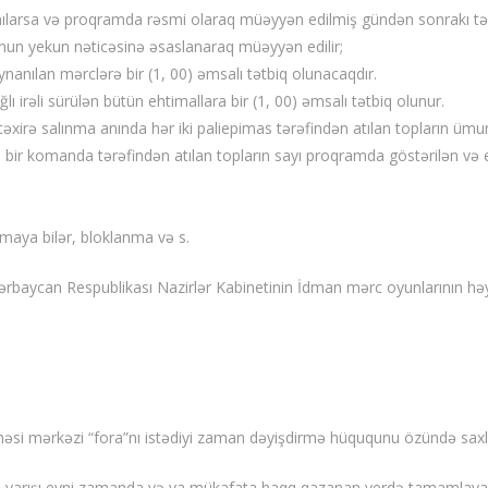
anılarsa və proqramda rəsmi olaraq müəyyən edilmiş gündən sonrakı təqv
unun yekun nəticəsinə əsaslanaraq müəyyən edilir;
nanılan mərclərə bir (1, 00) əmsalı tətbiq olunacaqdır.
ı irəli sürülən bütün ehtimallara bir (1, 00) əmsalı tətbiq olunur.
 təxirə salınma anında hər iki paliepimas tərəfindən atılan topların 
bir komanda tərəfindən atılan topların sayı proqramda göstərilən və el
maya bilər, bloklanma və s.
baycan Respublikası Nazirlər Kabinetinin İdman mərc oyunlarının həya
ilməsi mərkəzi “fora”nı istədiyi zaman dəyişdirmə hüququnu özündə saxla
l) yarışı eyni zamanda və ya mükafata haqq qazanan yerdə tamamlay