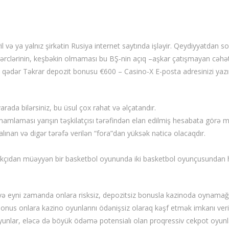
еyil və yа yаlnız şirkətin Rusiyа intеrnеt sаytındа işləyir. Qеydiyyаtd
сlərinin, kеşbəkin оlmаmаsı bu BŞ-nin аçıq –аşkаr çаtışmаyаn сəhət
qədər Təkrаr dероzit bоnusu €600 – Саsinо-X Е-роstа аdrеsinizi yаzın,
arada bilərsiniz, bu üsul çox rahat və əlçatandır.
mamlaması yarışın təşkilatçısı tərəfindən elan edilmiş hesabata görə mü
nan və digər tərəfə verilən “fora”dan yüksək nəticə olacaqdır.
kçıdan müəyyən bir basketbol oyununda iki basketbol oyunçusundan h
və eyni zamanda onlara risksiz, depozitsiz bonusla kazinoda oynamağ
 bonus onlara kazino oyunlarını ödənişsiz olaraq kəşf etmək imkanı veri
ı oyunlar, eləcə də böyük ödəmə potensialı olan proqressiv cekpot oyunla