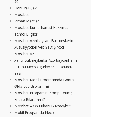
90
Elanı Irəli Çək
Mostbet
İdman Mərcləri
Mostbet Kumarhanesi Hakkında
Temel Bilgiler
Mostbet Azerbaycan: Bukmeykerin
Xüsusiyyətləri Veb Sayt Şirkəti
Mostbet Az
Xarici Bukmeykerlər Azərbaycanlıların
Pulunu Necə Oğurlayır? — Üçüncü
Yazı
Mostbet Mobil Proqramında Bonus
Əldə Edə Bilərəmmi?
Mostbet Proqramını Kompüterimə
Endirə Bilərəmmi?
Mostbet – Ən Etibarlı Bukmeyker
Mobil Proqramda Necə