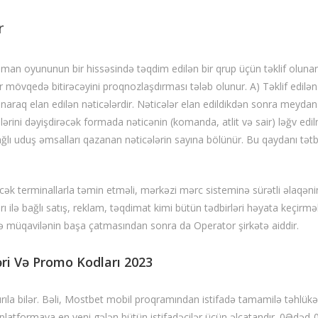
r
an oyununun bir hissəsində təqdim edilən bir qrup üçün təklif olunan 
 mövqedə bitirəcəyini proqnozlaşdırması tələb olunur. A) Təklif edilən n
araq elan edilən nəticələrdir. Nəticələr elan edildikdən sonra meydan
rini dəyişdirəcək formada nəticənin (komanda, atlit və sair) ləğv ed
ağlı uduş əmsalları qazanan nəticələrin sayına bölünür. Bu qaydanı tətbi
yəcək terminallarla təmin etməli, mərkəzi mərc sisteminə sürətli əlaqə
ı ilə bağlı satış, reklam, təqdimat kimi bütün tədbirləri həyata keçirm
ə müqavilənin başa çatmasından sonra da Operator şirkətə aiddir.
ri Və Promo Kodları 2023
rıla bilər. Bəli, Mostbet mobil proqramından istifadə tamamilə təhlü
 platformaya en yeni gələn bütün istifadəçilər üçün əlçatandır. 0Ədə