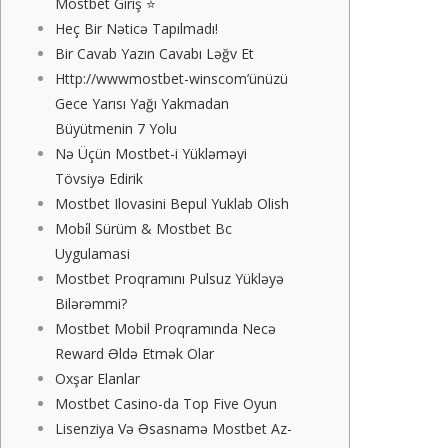
Mostbet Giriş ⭐️
Heç Bir Nəticə Tapılmadı!
Bir Cavab Yazın Cavabı Ləğv Et
Http://wwwmostbet-winscom’ünüzü
Gece Yarısı Yağı Yakmadan
Büyütmenin 7 Yolu
Nə Üçün Mostbet-i Yükləməyi
Tövsiyə Edirik
Mostbet Ilovasini Bepul Yuklab Olish
Mobi̇l Sürüm & Mostbet Bc
Uygulamasi
Mostbet Proqramını Pulsuz Yükləyə
Bilərəmmi?
Mostbet Mobil Proqramında Necə
Reward Əldə Etmək Olar
Oxşar Elanlar
Mostbet Casino-da Top Five Oyun
Lisenziya Və Əsasnamə Mostbet Az-