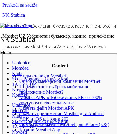
Preskoči na sadržaj
NK Stubica
Mostbet UZ Узбекистан букмекер, казино, приложени
Mostbet UZ Узбекистан букмекер, казино, приложение
NK Stubica
Приложения MostBet для Android, IOs и Windows
Menu
Utakmice
Content
Momčad
Klub
Виды ставок в Mostbet
Škola Nogometa Gupčev kraj
Обзор букмекерской компании MostBet
TAHY CUP
Почему стоит выбрать мобильное
Novosti
приложение Mostbet?
Kontakt
Mostbet APK в Узбекистане: БК со 100%
доступом в твоем кармане
Utakmice
Скачать файл Mostbet APK
Momčad
Скачать приложение Mostbet для Android
Klub
APK и iOS в 1 клик 202
Škola Nogometa Gupčev kraj
Обзор приложения Mostbet для iPhone (iOS)
TAHY CUP
Казино Mostbet App
Novosti