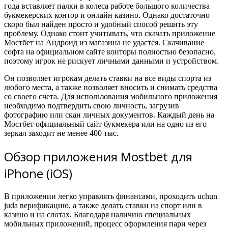
года вставляет палки в колеса работе большого количества
букмекерских контор и онлайн казино. Однако достаточно
скоро был найден просто и удобный способ решить эту
проблему. Однако стоит учитывать, что скачать приложение
Мостбет на Андроид из магазина не удастся. Скачивание
софта на официальном сайте конторы полностью безопасно,
поэтому игрок не рискует личными данными и устройством.
Он позволяет игрокам делать ставки на все виды спорта из
любого места, а также позволяет вносить и снимать средства
со своего счета. Для использования мобильного приложения
необходимо подтвердить свою личность, загрузив
фотографию или скан личных документов. Каждый день на
Мостбет официальный сайт букмекера или на одно из его
зеркал заходит не менее 400 тыс.
Обзор приложения Mostbet для
iPhone (iOS)
В приложении легко управлять финансами, проходить uchun
juda верификацию, а также делать ставки на спорт или в
казино и на слотах. Благодаря наличию специальных
мобильных приложений, процесс оформления пари через