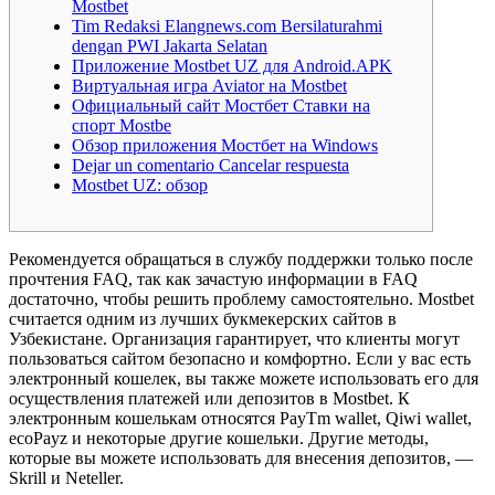
Mostbet
Tim Redaksi Elangnews.com Bersilaturahmi
dengan PWI Jakarta Selatan
Приложение Mostbet UZ для Android.APK
Виртуальная игра Aviator на Mostbet
Официальный сайт Мостбет Ставки на
спорт Mostbe
Обзор приложения Мостбет на Windows
Dejar un comentario Cancelar respuesta
Mostbet UZ: обзор
Рекомендуется обращаться в службу поддержки только после
прочтения FAQ, так как зачастую информации в FAQ
достаточно, чтобы решить проблему самостоятельно. Mostbet
считается одним из лучших букмекерских сайтов в
Узбекистане. Организация гарантирует, что клиенты могут
пользоваться сайтом безопасно и комфортно. Если у вас есть
электронный кошелек, вы также можете использовать его для
осуществления платежей или депозитов в Mostbet. К
электронным кошелькам относятся PayTm wallet, Qiwi wallet,
ecoPayz и некоторые другие кошельки. Другие методы,
которые вы можете использовать для внесения депозитов, —
Skrill и Neteller.