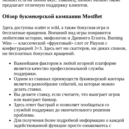
предлагает отличную поддержку клиентов.
Обзор букмекерской компании MostBet
Здесь доступны scatter и wild, а также бонусная игра и
бесплатные вращения. Внешний вид игры понравится
любителям истории, мифологии и Древнего Египта. Burning
Wins — классический «фруктовый» слот от Playson с
конфигурацией 3×3. Здесь нет ни скаттеров, ни диких спинов,
ни бесплатных бонусных вращений.
Важнейшим фактором в любой игорной платформе
является качество профессиональной службы
поддержки.
Одним из главных преимуществ букмекерской конторы
является разнообразие событий, на которые можно
делать ставки.
Вы делаете ставку, если считаете, что выиграет игрок
или выиграет банкир.
Здесь ответ быстрый и позволяет пообщаться со
службой поддержки до окончательного решения
проблемы.
Для получения более подробной информации о каждой
задействованной функции просто ознакомьтесь с