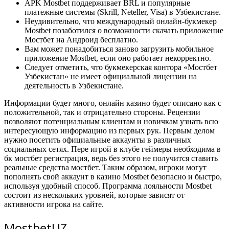
APK Mostbet поддерживает BRL и популярные
платежные системы (Skrill, Neteller, Visa) в Узбекистане.
Неудивительно, что международный онлайн-букмекер
Mostbet позаботился о возможности скачать приложение
Мостбет на Андроид бесплатно.
Вам может понадобиться заново загрузить мобильное
приложение Mostbet, если оно работает некорректно.
Следует отметить, что букмекерская контора «Мостбет
Узбекистан» не имеет официальной лицензии на
деятельность в Узбекистане.
Информации будет много, онлайн казино будет описано как с
положительной, так и отрицательно стороны. Рецензии
позволяют потенциальным клиентам и новичкам узнать всю
интересующую информацию из первых рук. Первым делом
нужно посетить официальные аккаунты в различных
социальных сетях. Пере игрой в клубе геймеры необходима в
бк мостбет регистрация, ведь без этого не получится ставить
реальные средства мостбет. Таким образом, игроки могут
пополнять свой аккаунт в казино Mostbet безопасно и быстро,
используя удобный способ. Программа лояльности Mostbet
состоит из нескольких уровней, которые зависят от
активности игрока на сайте.
MostbetUZ