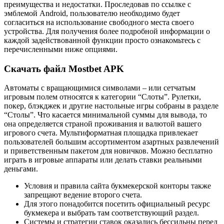
преимущества и недостатки. Проследовав по ссылке с
эмблемой Android, пользователю необходимо будет
согласиться на использование свободного места своего
устройства. Для получения более подробной информации о
каждой задействованной функции просто ознакомьтесь с
перечисленными ниже опциями.
Скачать файл Mostbet APK
Автоматы с вращающимися символами – или сетчатым
игровым полем относятся к категории “Слоты”. Рулетки,
покер, блэкджек и другие настольные игры собраны в разделе
“Столы”. Что касается минимальной суммы для вывода, то
она определяется страной проживания и валютой вашего
игрового счета. Мультиформатная площадка привлекает
пользователей большим ассортиментом азартных развлечений
и приветственным пакетом для новичков. Можно бесплатно
играть в игровые аппараты или делать ставки реальными
деньгами.
Условия и правила сайта букмекерской конторы также
запрещают ведение второго счета.
Для этого понадобится посетить официальный ресурс
букмекера и выбрать там соответствующий раздел.
Системы и стратегии ставок оказались бессильны перед