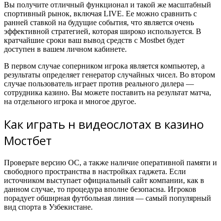
Вы получите отличный функционал и такой же масштабный
спортивный рынок, включая LIVE. Ее можно сравнить с
ранней ставкой на будущие события, что является очень
эффективной стратегией, которая широко используется. В
кратчайшие сроки ваш вывод средств с Mostbet будет
доступен в вашем личном кабинете.
В первом случае соперником игрока является компьютер, а
результаты определяет генератор случайных чисел. Во втором
случае пользователь играет против реального дилера —
сотрудника казино. Вы можете поставить на результат матча,
на отдельного игрока и многое другое.
Как играть н видеослотах в казино
Мостбет
Проверьте версию ОС, а также наличие оперативной памяти и
свободного пространства в настройках гаджета. Если
источником выступает официальный сайт компании, как в
данном случае, то процедура вполне безопасна. Игроков
порадует обширная футбольная линия — самый популярный
вид спорта в Узбекистане.