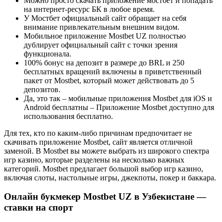
Можно просто скачать приложение мостбет и попадать
на интернет-ресурс БК в любое время.
У Мостбет официальный сайт обращает на себя
внимание привлекательным внешним видом.
Мобильное приложение Mostbet UZ полностью
дублирует официальный сайт с точки зрения
функционала.
100% бонус на депозит в размере до BRL и 250
бесплатных вращений включены в приветственный
пакет от Mostbet, который может действовать до 5
депозитов.
Да, это так – мобильные приложения Mostbet для iOS и
Android бесплатны – Приложение Mostbet доступно для
использования бесплатно.
Для тех, кто по каким-либо причинам предпочитает не
скачивать приложение Mostbet, сайт является отличной
заменой. В Mostbet вы можете выбрать из широкого спектра
игр казино, которые разделены на несколько важных
категорий. Mostbet предлагает большой выбор игр казино,
включая слоты, настольные игры, джекпоты, покер и баккара.
Онлайн букмекер Mostbet UZ в Узбекистане —
ставки на спорт