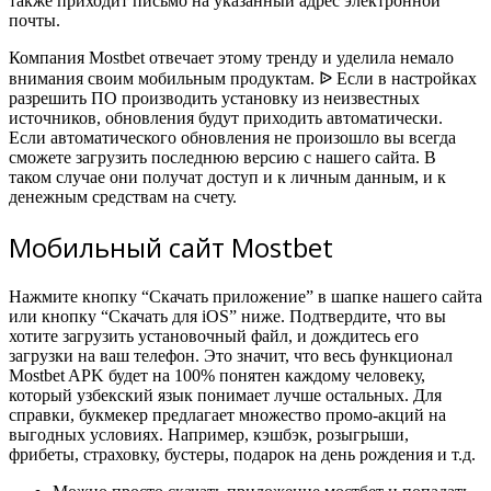
также приходит письмо на указанный адрес электронной
почты.
Компания Mostbet отвечает этому тренду и уделила немало
внимания своим мобильным продуктам. ᐉ Если в настройках
разрешить ПО производить установку из неизвестных
источников, обновления будут приходить автоматически.
Если автоматического обновления не произошло вы всегда
сможете загрузить последнюю версию с нашего сайта. В
таком случае они получат доступ и к личным данным, и к
денежным средствам на счету.
Мобильный сайт Mostbet
Нажмите кнопку “Скачать приложение” в шапке нашего сайта
или кнопку “Скачать для iOS” ниже. Подтвердите, что вы
хотите загрузить установочный файл, и дождитесь его
загрузки на ваш телефон. Это значит, что весь функционал
Mostbet APK будет на 100% понятен каждому человеку,
который узбекский язык понимает лучше остальных. Для
справки, букмекер предлагает множество промо-акций на
выгодных условиях. Например, кэшбэк, розыгрыши,
фрибеты, страховку, бустеры, подарок на день рождения и т.д.