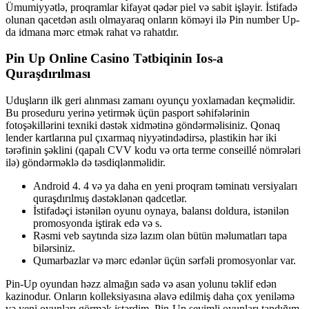
Ümumiyyətlə, proqramlar kifayət qədər piel və sabit işləyir. İstifadə
olunan qacetdən asılı olmayaraq onların köməyi ilə Pin number Up-
da idmana mərc etmək rahat və rahatdır.
Pin Up Online Casino Tətbiqinin Ios-a
Quraşdırılması
Uduşların ilk geri alınması zamanı oyunçu yoxlamadan keçməlidir.
Bu proseduru yerinə yetirmək üçün pasport səhifələrinin
fotoşəkillərini texniki dəstək xidmətinə göndərməlisiniz. Qonaq
lender kartlarına pul çıxarmaq niyyətindədirsə, plastikin hər iki
tərəfinin şəklini (qapalı CVV kodu və orta terme conseillé nömrələri
ilə) göndərməklə də təsdiqlənməlidir.
Android 4. 4 və ya daha en yeni proqram təminatı versiyaları
quraşdırılmış dəstəklənən qadcetlər.
İstifadəçi istənilən oyunu oynaya, balansı doldura, istənilən
promosyonda iştirak edə və s.
Rəsmi veb saytında sizə lazım olan bütün məlumatları tapa
bilərsiniz.
Qumarbazlar və mərc edənlər üçün sərfəli promosyonlar var.
Pin-Up oyundan həzz almağın sadə və asan yolunu təklif edən
kazinodur. Onların kolleksiyasına əlavə edilmiş daha çox yeniləmə
və yeni oyunları görmək istərdim. Pin-Up sevimli oyunları tapdığım