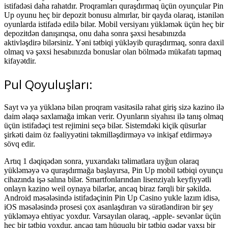
istifadəsi daha rahatdır. Proqramları quraşdırmaq üçün oyunçular Pin
Up oyunu heç bir depozit bonusu almırlar, bir qayda olaraq, istənilən
oyunlarda istifadə edilə bilər. Mobil versiyanı yükləmək üçün heç bir
depozitdən danışırıqsa, onu daha sonra şəxsi hesabınızda
aktivləşdirə bilərsiniz. Yəni tətbiqi yükləyib quraşdırmaq, sonra daxil
olmaq və şəxsi hesabınızda bonuslar olan bölmədə mükafatı tapmaq
kifayətdir.
Pul Qoyuluşları:
Sayt və ya yüklənə bilən proqram vasitəsilə rahat giriş sizə kazino ilə
daim əlaqə saxlamağa imkan verir. Oyunların siyahısı ilə tanış olmaq
üçün istifadəçi test rejimini seçə bilər. Sistemdəki kiçik qüsurlar
şirkəti daim öz fəaliyyətini təkmilləşdirməyə və inkişaf etdirməyə
sövq edir.
Artıq 1 dəqiqədən sonra, yuxarıdakı təlimatlara uyğun olaraq
yükləməyə və quraşdırmağa başlayırsa, Pin Up mobil tətbiqi oyunçu
cihazında işə salına bilər. Smartfonlarından lisenziyalı keyfiyyətli
onlayn kazino weil oynaya bilərlər, ancaq biraz fərqli bir şəkildə.
Android məsələsində istifadəçinin Pin Up Casino yukle lazım idisə,
iOS məsələsində prosesi çox asanlaşdıran və sürətləndirən bir şey
yükləməyə ehtiyac yoxdur. Varsayılan olaraq, -apple- sevənlər üçün
heç bir tətbiq yoxdur, ancaq tam hüquqlu bir tətbiq qədər yaxşı bir