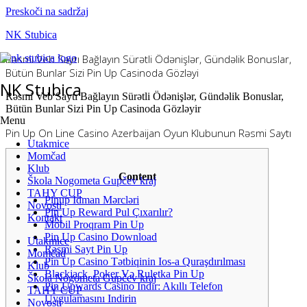
Preskoči na sadržaj
NK Stubica
Rəsmi Veb Saytı Bağlayın️ Sürətli Ödənişlər, Gündəlik Bonuslar,
Bütün Bunlar Sizi Pin Up Casinoda Gözləyi
NK Stubica
Rəsmi Veb Saytı Bağlayın️ Sürətli Ödənişlər, Gündəlik Bonuslar,
Bütün Bunlar Sizi Pin Up Casinoda Gözləyir
Menu
Pin Up On Line Casino Azerbaijan Oyun Klubunun Rəsmi Saytı
Utakmice
Momčad
Klub
Content
Škola Nogometa Gupčev kraj
TAHY CUP
Pinup Idman Mərcləri
Novosti
Pin Up Reward Pul Çıxarılır?
Kontakt
Mobil Proqram Pin Up
Pin Up Casino Download
Utakmice
Rəsmi Sayt Pin Up
Momčad
Pin Up Casino Tətbiqinin Ios-a Quraşdırılması
Klub
Blackjack, Poker Və Ruletka Pin Up
Škola Nogometa Gupčev kraj
Pin Upwards Casino Indir: Akıllı Telefon
TAHY CUP
Uygulamasını Indirin
Novosti