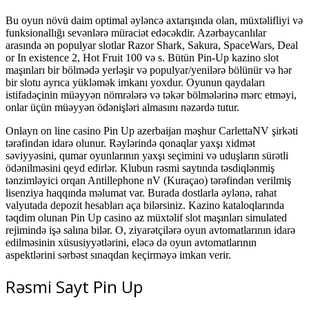
Bu oyun növü daim optimal əyləncə axtarışında olan, müxtəlifliyi və
funksionallığı sevənlərə müraciət edəcəkdir. Azərbaycanlılar
arasında ən populyar slotlar Razor Shark, Sakura, SpaceWars, Deal
or In existence 2, Hot Fruit 100 və s. Bütün Pin-Up kazino slot
maşınları bir bölmədə yerləşir və populyar/yenilərə bölünür və hər
bir slotu ayrıca yükləmək imkanı yoxdur. Oyunun qaydaları
istifadəçinin müəyyən nömrələrə və təkər bölmələrinə mərc etməyi,
onlar üçün müəyyən ödənişləri almasını nəzərdə tutur.
Onlayn on line casino Pin Up azerbaijan məşhur CarlettaNV şirkəti
tərəfindən idarə olunur. Rəylərində qonaqlar yaxşı xidmət
səviyyəsini, qumar oyunlarının yaxşı seçimini və uduşların sürətli
ödənilməsini qeyd edirlər. Klubun rəsmi saytında təsdiqlənmiş
tənzimləyici orqan Antillephone nV (Kuraçao) tərəfindən verilmiş
lisenziya haqqında məlumat var. Burada dostlarla əylənə, rahat
valyutada depozit hesabları aça bilərsiniz. Kazino kataloqlarında
təqdim olunan Pin Up casino az müxtəlif slot maşınları simulated
rejimində işə salına bilər. O, ziyarətçilərə oyun avtomatlarının idarə
edilməsinin xüsusiyyətlərini, eləcə də oyun avtomatlarının
aspektlərini sərbəst sınaqdan keçirməyə imkan verir.
Rəsmi Sayt Pin Up