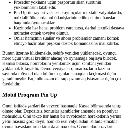
Prosedur yoxlama üçün pasportun skan surətinin
yüklənməsini tələb edir.
Pin Up-ün rəyləri vasitəsilə oyunçular müxtəlif valyutalarda,
müxtəlif ölkələrdə pul ödənişlərinin edilməsinin nüansları
haqqında öyrənəcəklər.
Kazinoda hər hansı problem yaranarsa, dərhal texniki dəstəyə
müraciət etmək tövsiyə olunur.
Onlar həmçinin suallar və ahora problemlər zamanı kömək
etməyə hazır olan peşəkar dəstək komandasına malikdirlər.
Bunun üzərinə klikləməklə, səhifə yenidən yüklənəcək, oyunçu
mərc üçün virtual kreditlər alacaq və oynamağa başlaya biləcək.
Hamısı bitərsə, nömrələrini yeniləmək üçün səhifəni yenidən
yükləmək kifayətdir. Demo versiyalar qumarbazların kazino
saytında mövcud olan bütün maşınları sınaqdan keçirməsi üçün
yaradılmışdır. Bu, müntəzəm olaraq qazanmaq istəyənlər üçün çox
faydalıdır.
Mobil Proqram Pin Up
Onun istifadə şərtləri ilə veyceri basmaqla Kassa bölməsində tanış
olmaq olar. Depozitsiz bonuslar gemblerlər arasında ən populyar
məhsuldur. Onu təkcə hər hansı bir əvvəlcədən hərəkətlərin yerinə
yetirilməsinə görə deyil, həm də real valyutadan istifadə etməklə
oyuna həvəsləndirmə kimi də almaq olar. Oyunçuların rəyləri