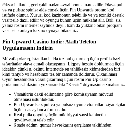
Əksər hallarda, geri çəkilmədən əvvəl bonus mərc edilir. Əlavə pul
və ya pulsuz spinlər əldə etmək üçün Pin Upwards promo kod
istifadə olunur. Xüsusi kod kazinonun tələbi ilə və ya texniki dəstək
vasitəsilə daxil edilir və oyunçu bunun üçün mükafat alır. Bəli, siz
yalnız rəsmi internet saytında deyil, həm də yüklənə bilən proqram
vasitəsilə onlayn kazino oynaya bilərsiniz.
Pin Upward Casino Indir: Akıllı Telefon
Uygulamasını Indirin
Müvafiq olaraq, istənilən halda tez pul çıxarmaq üçün profilə bəzi
təfərrüatlar əlavə etməli olacaqsınız. Liqpay hesabı doldurmaq üçün
idealdır, çünki u, özünü İnternetdə ən təhlükəsiz xidmətlərdən biri
kimi tanıyıb və hesabınızı tez bir zamanda doldurur. Çıxarılması
Oyun hesabından vəsait çıxarmaq üçün rəsmi Pin-Up casino
portalının səhifəsinin yuxarısındakı “Kassir” düyməsini sıxmalısınız.
Vəsaitlərin daxil edilməsinə görə komissiyanın mövcud
olmaması üstünlükdür.
Pin Upwards az pul və ya pulsuz oyun avtomatları ziyarətçilər
üçün əsas əyləncə formasıdır.
Real pulla qoyuluş üçün müdiriyyət şəxsi kabinetin
qeydiyyatını tələb edir.
6 sadə addım, qumar həvəskarını qarşılama təklifindən