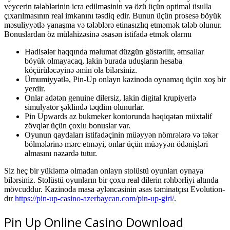
veycerin tələblərinin icra edilməsinin və özü üçün optimal üsulla
çıxarılmasının real imkanını təsdiq edir. Bunun üçün prosesə böyük
məsuliyyətlə yanaşma və tələblərə etinasızlıq etməmək tələb olunur.
Bonuslardan öz mülahizəsinə əsasən istifadə etmək olarmı
Hadisələr haqqında məlumat düzgün göstərilir, əmsallar
böyük olmayacaq, lakin burada uduşların hesaba
köçürüləcəyinə əmin ola bilərsiniz.
Ümumiyyətlə, Pin-Up onlayn kazinoda oynamaq üçün xoş bir
yerdir.
Onlar adətən genuine dilersiz, lakin digital krupiyerlə
simulyator şəklində təqdim olunurlar.
Pin Upwards az bukmeker kontorunda həqiqətən müxtəlif
zövqlər üçün çoxlu bonuslar var.
Oyunun qaydaları istifadəçinin müəyyən nömrələrə və təkər
bölmələrinə mərc etməyi, onlar üçün müəyyən ödənişləri
almasını nəzərdə tutur.
Siz heç bir yükləmə olmadan onlayn stolüstü oyunları oynaya
bilərsiniz. Stolüstü oyunların bir çoxu real dilerin rəhbərliyi altında
mövcuddur. Kazinoda masa əyləncəsinin əsas təminatçısı Evolution-
dır
https://pin-up-casino-azerbaycan.com/pin-up-giri/
.
Pin Up Online Casino Download