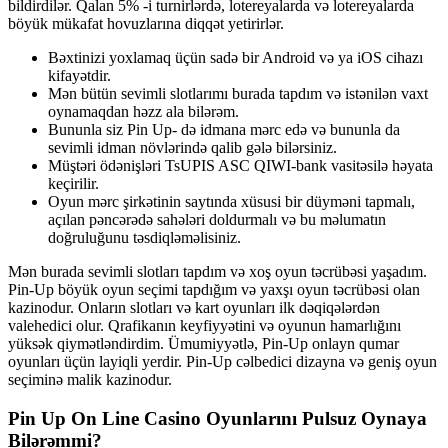
bildirdilər. Qalan 5% -i turnirlərdə, lotereyalarda və lotereyalarda
böyük mükafat hovuzlarına diqqət yetirirlər.
Bəxtinizi yoxlamaq üçün sadə bir Android və ya iOS cihazı
kifayətdir.
Mən bütün sevimli slotlarımı burada tapdım və istənilən vaxt
oynamaqdan həzz ala bilərəm.
Bununla siz Pin Up- də idmana mərc edə və bununla da
sevimli idman növlərində qalib gələ bilərsiniz.
Müştəri ödənişləri TsUPIS ASC QIWI-bank vasitəsilə həyata
keçirilir.
Oyun mərc şirkətinin saytında xüsusi bir düyməni tapmalı,
açılan pəncərədə sahələri doldurmalı və bu məlumatın
doğruluğunu təsdiqləməlisiniz.
Mən burada sevimli slotları tapdım və xoş oyun təcrübəsi yaşadım.
Pin-Up böyük oyun seçimi tapdığım və yaxşı oyun təcrübəsi olan
kazinodur. Onların slotları və kart oyunları ilk dəqiqələrdən
valehedici olur. Qrafikanın keyfiyyətini və oyunun hamarlığını
yüksək qiymətləndirdim. Ümumiyyətlə, Pin-Up onlayn qumar
oyunları üçün layiqli yerdir. Pin-Up cəlbedici dizayna və geniş oyun
seçiminə malik kazinodur.
Pin Up On Line Casino Oyunlarını Pulsuz Oynaya
Bilərəmmi?