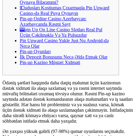
Oynaya Bilərəmmi?
💵uduşları Kostiumas Çıxarmaqla Pin Upward
Casino-də Real Puya Oynayın
Pin-up Online Casino Azerbaycan:
Azərbaycanda Rəsmi Sayt
🎰pin Up On Line Casino Slotları Real Pul
Üçün Çəkilməklə Və Ya Pulsuzdur
Pin Upward Casino Yukle Just Nu Android-də
Necə Olar
Pin-up Oyunları
İlk Depozit Bonusunu Necə Əldə Etmək Olar
Pin-up Kazino Müştəri Xidməti
Ödəniş şərtləri haqqında daha dəqiq məlumat üçün kazinonun
dəstək xidməti ilə əlaqə saxlamaq və ya rəsmi internet saytında
müvafiq bölmələri oxumaq tövsiyə olunur. Rəsmi Pin-up kazino
saytında adətən dəstək komandasının əlaqə məlumatları və iş saatları
göstərilir. Hər hansı bir probleminiz və ya sualınız varsa, kömək
üçün dəstək xidməti ilə əlaqə saxlamaqdan çəkinməyin. İstifadəçinin
daha sürətli köməyə ehtiyacı varsa, qaynar xətt və ya canlı
söhbətdən istifadə etmək daha yaxşıdır.
Ən yaxşısı yüksək gəlirli (97-98%) qumar oyunlarını seçməkdir.