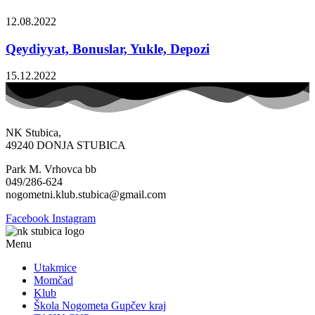
12.08.2022
Qeydiyyat, Bonuslar, Yukle, Depozi
15.12.2022
NK Stubica,
49240 DONJA STUBICA
Park M. Vrhovca bb
049/286-624
nogometni.klub.stubica@gmail.com
Facebook
Instagram
Menu
Utakmice
Momčad
Klub
Škola Nogometa Gupčev kraj