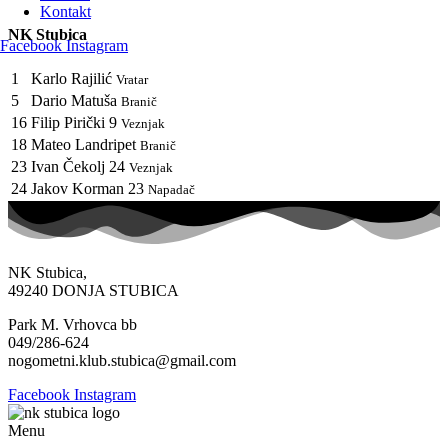
Kontakt
NK Stubica
Facebook
Instagram
1
Karlo Rajilić
Vratar
5
Dario Matuša
Branič
16
Filip Pirički
9
Veznjak
18
Mateo Landripet
Branič
23
Ivan Čekolj
24
Veznjak
24
Jakov Korman
23
Napadač
NK Stubica,
49240 DONJA STUBICA
Park M. Vrhovca bb
049/286-624
nogometni.klub.stubica@gmail.com
Facebook
Instagram
Menu