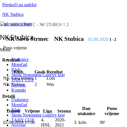
Preskoči na sadržaj
NK Stubica
NK SAVA STRMEC – NK STUBICA 1:2
NK Stubica
NK Sava Strmec
NK Stubica
02.09.2020
1
-
2
Puno vrijeme
Menu
Utakmice
Rezultati
Momčad
Klub
Klub
Goals
Rezultat
Škola Nogometa Gupčev kraj
NK Sava Strmec
1
Loss
TAHY CUP
NK Stubica
2
Win
Novosti
Kontakt
Detalji
Utakmice
Momčad
Dan
Puno
Klub
Datum
Vrijeme
Liga
Sezona
utakmice
vrijeme
Škola Nogometa Gupčev kraj
4.
2020-
TAHY CUP
02.09.2020
17:30
3. kolo
90'
HNL
2021
Novosti