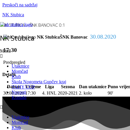
Preskoči na sadržaj
NK Stubica
NK STUBICA – ŠNK BANOVAC 0:1
NK Stubica
30.08.2020
NK Stubica
ŠNK Banovac
17:30
Menu
Predpregled
Utakmice
Momčad
Detalji
Klub
Škola Nogometa Gupčev kraj
Datum
Vrijeme
Liga
Sezona
Dan utakmice
Puno vrije
TAHY CUP
Novosti
30.08.2020
17:30
4. HNL
2020-2021
2. kolo
90'
Kontakt
Utakmice
Momčad
Klub