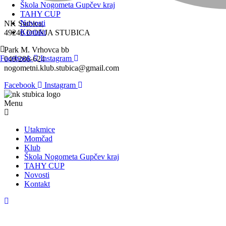
Škola Nogometa Gupčev kraj
TAHY CUP
Novosti
NK Stubica,
Kontakt
49240 DONJA STUBICA
Park M. Vrhovca bb
Facebook
Instagram
049/286-624
nogometni.klub.stubica@gmail.com
Facebook
Instagram
Menu
Utakmice
Momčad
Klub
Škola Nogometa Gupčev kraj
TAHY CUP
Novosti
Kontakt