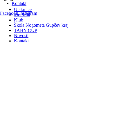
Kontakt
Utakmice
Facebook
Instagram
Momčad
Klub
Škola Nogometa Gupčev kraj
TAHY CUP
Novosti
Kontakt