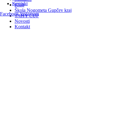
Kontakt
Klub
Škola Nogometa Gupčev kraj
Facebook
Instagram
TAHY CUP
Novosti
Kontakt