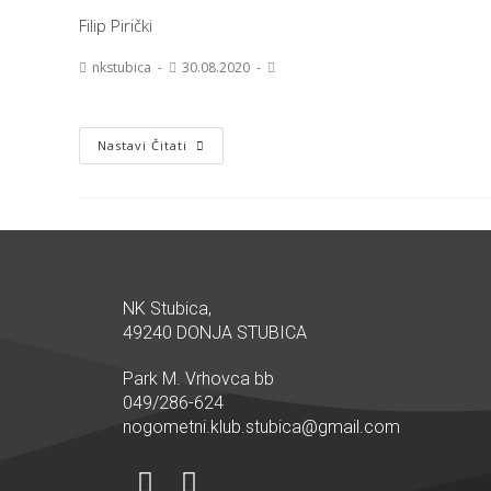
Filip Pirički
nkstubica
30.08.2020
Nastavi Čitati
NK Stubica,
49240 DONJA STUBICA
Park M. Vrhovca bb
049/286-624
nogometni.klub.stubica@gmail.com