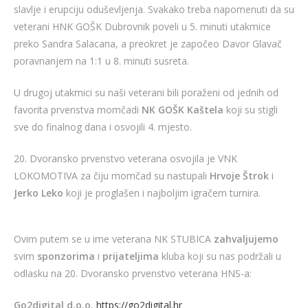
slavlje i erupciju oduševljenja. Svakako treba napomenuti da su
veterani HNK GOŠK Dubrovnik poveli u 5. minuti utakmice
preko Sandra Salacana, a preokret je započeo Davor Glavač
poravnanjem na 1:1 u 8. minuti susreta.
U drugoj utakmici su naši veterani bili poraženi od jednih od
favorita prvenstva momčadi
NK GOŠK Kaštela
koji su stigli
sve do finalnog dana i osvojili 4. mjesto.
20. Dvoransko prvenstvo veterana osvojila je VNK
LOKOMOTIVA za čiju momčad su nastupali
Hrvoje Štrok
i
Jerko Leko
koji je proglašen i najboljim igračem turnira.
Ovim putem se u ime veterana NK STUBICA
zahvaljujemo
svim
sponzorima
i
prijateljima
kluba koji su nas podržali u
odlasku na 20. Dvoransko prvenstvo veterana HNS-a:
Go2digital d.o.o.
https://go2digital.hr