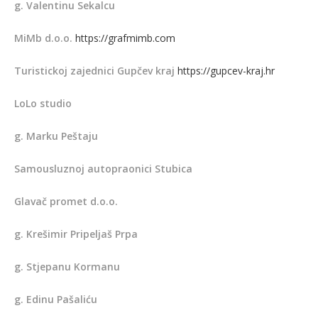
g. Valentinu Sekalcu
MiMb d.o.o.
https://grafmimb.com
Turistickoj zajednici Gupčev kraj
https://gupcev-kraj.hr
LoLo studio
g. Marku Peštaju
Samousluznoj autopraonici Stubica
Glavač promet d.o.o.
g. Krešimir Pripeljaš Prpa
g. Stjepanu Kormanu
g. Edinu Pašaliću