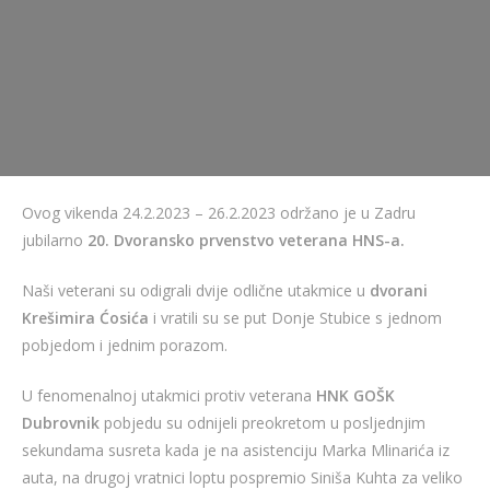
Ovog vikenda 24.2.2023 – 26.2.2023 održano je u Zadru
jubilarno
20. Dvoransko prvenstvo veterana HNS-a.
Naši veterani su odigrali dvije odlične utakmice u
dvorani
Krešimira Ćosića
i vratili su se put Donje Stubice s jednom
pobjedom i jednim porazom.
U fenomenalnoj utakmici protiv veterana
HNK GOŠK
Dubrovnik
pobjedu su odnijeli preokretom u posljednjim
sekundama susreta kada je na asistenciju Marka Mlinarića iz
auta, na drugoj vratnici loptu pospremio Siniša Kuhta za veliko