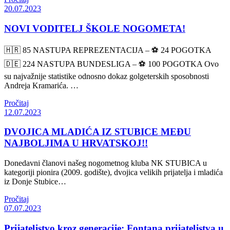
20.07.2023
NOVI VODITELJ ŠKOLE NOGOMETA!
🇭🇷 85 NASTUPA REPREZENTACIJA – ⚽️ 24 POGOTKA
🇩🇪 224 NASTUPA BUNDESLIGA – ⚽️ 100 POGOTKA Ovo
su najvažnije statistike odnosno dokaz golgeterskih sposobnosti
Andreja Kramarića. …
Pročitaj
12.07.2023
DVOJICA MLADIĆA IZ STUBICE MEĐU
NAJBOLJIMA U HRVATSKOJ!!
Donedavni članovi našeg nogometnog kluba NK STUBICA u
kategoriji pionira (2009. godište), dvojica velikih prijatelja i mladića
iz Donje Stubice…
Pročitaj
07.07.2023
Prijateljstvo kroz generacije: Fontana prijateljstva u