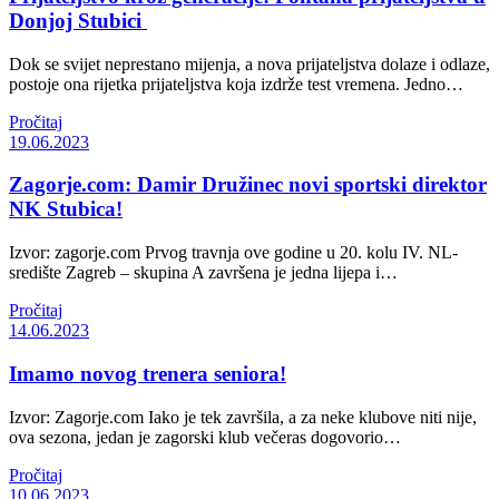
Donjoj Stubici
Dok se svijet neprestano mijenja, a nova prijateljstva dolaze i odlaze,
postoje ona rijetka prijateljstva koja izdrže test vremena. Jedno…
Pročitaj
19.06.2023
Zagorje.com: Damir Družinec novi sportski direktor
NK Stubica!
Izvor: zagorje.com Prvog travnja ove godine u 20. kolu IV. NL-
središte Zagreb – skupina A završena je jedna lijepa i…
Pročitaj
14.06.2023
Imamo novog trenera seniora!
Izvor: Zagorje.com Iako je tek završila, a za neke klubove niti nije,
ova sezona, jedan je zagorski klub večeras dogovorio…
Pročitaj
10.06.2023