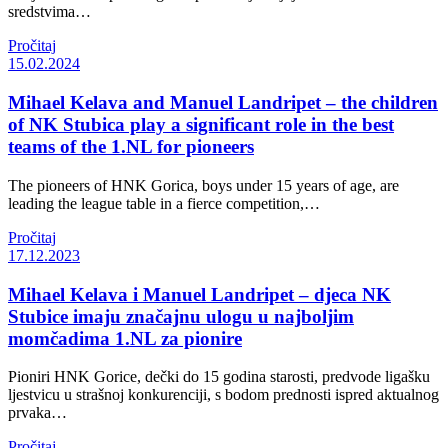
sredstvima…
Pročitaj
15.02.2024
Mihael Kelava and Manuel Landripet – the children
of NK Stubica play a significant role in the best
teams of the 1.NL for pioneers
The pioneers of HNK Gorica, boys under 15 years of age, are
leading the league table in a fierce competition,…
Pročitaj
17.12.2023
Mihael Kelava i Manuel Landripet – djeca NK
Stubice imaju značajnu ulogu u najboljim
momčadima 1.NL za pionire
Pioniri HNK Gorice, dečki do 15 godina starosti, predvode ligašku
ljestvicu u strašnoj konkurenciji, s bodom prednosti ispred aktualnog
prvaka…
Pročitaj