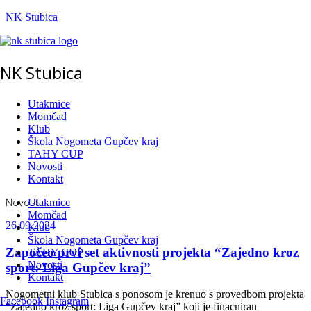
Preskoči
NK Stubica
na
sadržaj
NK Stubica
Menu
Utakmice
Momčad
Klub
Škola Nogometa Gupčev kraj
TAHY CUP
Novosti
Kontakt
Novosti
Utakmice
Momčad
26.09.2024
Klub
Škola Nogometa Gupčev kraj
Započeo prvi set aktivnosti projekta “Zajedno kroz
TAHY CUP
Novosti
sport: Liga Gupčev kraj”
Kontakt
Nogometni klub Stubica s ponosom je krenuo s provedbom projekta
Facebook
Instagram
“Zajedno kroz sport: Liga Gupčev kraj” koji je finacniran