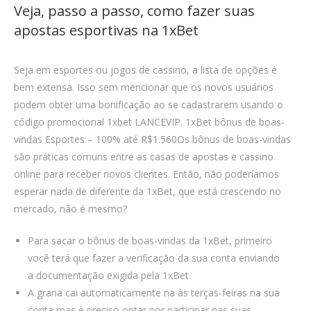
Veja, passo a passo, como fazer suas
apostas esportivas na 1xBet
Seja em esportes ou jogos de cassino, a lista de opções é
bem extensa. Isso sem mencionar que os novos usuários
podem obter uma bonificação ao se cadastrarem usando o
código promocional 1xbet LANCEVIP. 1xBet bônus de boas-
vindas Esportes – 100% até R$1.560Os bônus de boas-vindas
são práticas comuns entre as casas de apostas e cassino
online para receber novos clientes. Então, não poderíamos
esperar nada de diferente da 1xBet, que está crescendo no
mercado, não é mesmo?
Para sacar o bônus de boas-vindas da 1xBet, primeiro
você terá que fazer a verificação da sua conta enviando
a documentação exigida pela 1xBet.
A grana cai automaticamente na às terças-feiras na sua
conta mas é preciso optar por participar nas suas