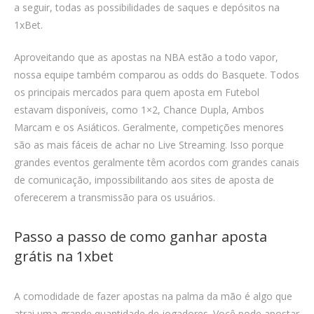
a seguir, todas as possibilidades de saques e depósitos na
1xBet.
Aproveitando que as apostas na NBA estão a todo vapor,
nossa equipe também comparou as odds do Basquete. Todos
os principais mercados para quem aposta em Futebol
estavam disponíveis, como 1×2, Chance Dupla, Ambos
Marcam e os Asiáticos. Geralmente, competições menores
são as mais fáceis de achar no Live Streaming. Isso porque
grandes eventos geralmente têm acordos com grandes canais
de comunicação, impossibilitando aos sites de aposta de
oferecerem a transmissão para os usuários.
Passo a passo de como ganhar aposta
grátis na 1xbet
A comodidade de fazer apostas na palma da mão é algo que
atrai uma grande quantidade de jogadores. Você pode apostar