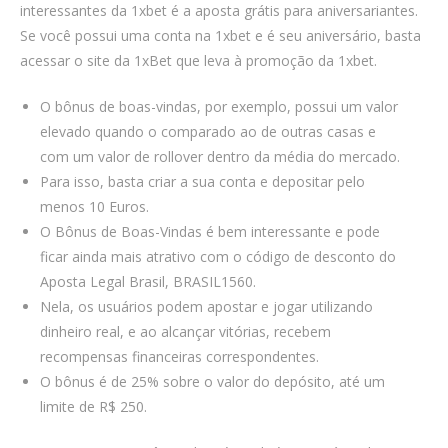
interessantes da 1xbet é a aposta grátis para aniversariantes.
Se você possui uma conta na 1xbet e é seu aniversário, basta
acessar o site da 1xBet que leva à promoção da 1xbet.
O bônus de boas-vindas, por exemplo, possui um valor
elevado quando o comparado ao de outras casas e
com um valor de rollover dentro da média do mercado.
Para isso, basta criar a sua conta e depositar pelo
menos 10 Euros.
O Bônus de Boas-Vindas é bem interessante e pode
ficar ainda mais atrativo com o código de desconto do
Aposta Legal Brasil, BRASIL1560.
Nela, os usuários podem apostar e jogar utilizando
dinheiro real, e ao alcançar vitórias, recebem
recompensas financeiras correspondentes.
O bônus é de 25% sobre o valor do depósito, até um
limite de R$ 250.