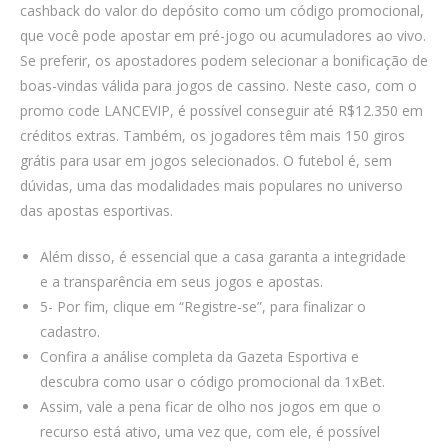
cashback do valor do depósito como um código promocional,
que você pode apostar em pré-jogo ou acumuladores ao vivo.
Se preferir, os apostadores podem selecionar a bonificação de
boas-vindas válida para jogos de cassino. Neste caso, com o
promo code LANCEVIP, é possível conseguir até R$12.350 em
créditos extras. Também, os jogadores têm mais 150 giros
grátis para usar em jogos selecionados. O futebol é, sem
dúvidas, uma das modalidades mais populares no universo
das apostas esportivas.
Além disso, é essencial que a casa garanta a integridade
e a transparência em seus jogos e apostas.
5- Por fim, clique em “Registre-se”, para finalizar o
cadastro.
Confira a análise completa da Gazeta Esportiva e
descubra como usar o código promocional da 1xBet.
Assim, vale a pena ficar de olho nos jogos em que o
recurso está ativo, uma vez que, com ele, é possível