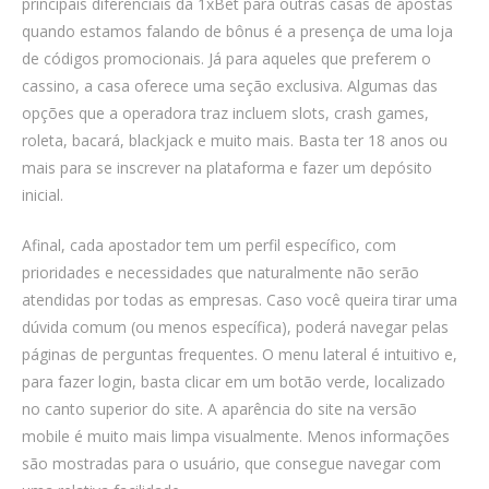
principais diferenciais da 1xBet para outras casas de apostas
quando estamos falando de bônus é a presença de uma loja
de códigos promocionais. Já para aqueles que preferem o
cassino, a casa oferece uma seção exclusiva. Algumas das
opções que a operadora traz incluem slots, crash games,
roleta, bacará, blackjack e muito mais. Basta ter 18 anos ou
mais para se inscrever na plataforma e fazer um depósito
inicial.
Afinal, cada apostador tem um perfil específico, com
prioridades e necessidades que naturalmente não serão
atendidas por todas as empresas. Caso você queira tirar uma
dúvida comum (ou menos específica), poderá navegar pelas
páginas de perguntas frequentes. O menu lateral é intuitivo e,
para fazer login, basta clicar em um botão verde, localizado
no canto superior do site. A aparência do site na versão
mobile é muito mais limpa visualmente. Menos informações
são mostradas para o usuário, que consegue navegar com