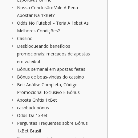
Nossa Conclusão: Vale A Pena
Apostar Na 1xBet?
Odds No Futebol – Teria A 1xbet As
Melhores Condições?
Cassino
Desbloqueando benefícios
promocionais: mercados de apostas
em voleibol
Bônus semanal em apostas feitas
Bônus de boas-vindas do cassino
Bet: Análise Completa, Código
Promocional Exclusivo E Bônus
Aposta Grátis 1xBet
cashback bônus
Odds Da 1xBet
Perguntas Frequentes sobre Bônus
1xBet Brasil