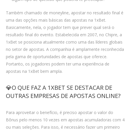
Também chamado de moneyline, apostar no resultado final é
uma das opções mais básicas das apostas na 1xBet.
Basicamente, nela, o jogador tem que prever qual será o
resultado final do evento. Estabelecida em 2007, no Chipre, a
1xBet se posiciona atualmente como uma das líderes globais
no setor de apostas. A companhia é amplamente reconhecida
pela gama de oportunidades de apostas que oferece.
Portanto, os jogadores podem ter uma experiência de
apostas na 1xBet bem ampla.
💎O QUE FAZ A 1XBET SE DESTACAR DE
OUTRAS EMPRESAS DE APOSTAS ONLINE?
Para aproveitar o benefício, é preciso apostar o valor do
Bônus pelo menos 10 vezes em apostas acumuladoras com 4
ou mais seleções. Para isso, é necessário fazer um primeiro