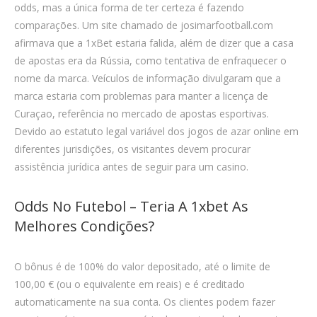
odds, mas a única forma de ter certeza é fazendo
comparações. Um site chamado de josimarfootball.com
afirmava que a 1xBet estaria falida, além de dizer que a casa
de apostas era da Rússia, como tentativa de enfraquecer o
nome da marca. Veículos de informação divulgaram que a
marca estaria com problemas para manter a licença de
Curaçao, referência no mercado de apostas esportivas.
Devido ao estatuto legal variável dos jogos de azar online em
diferentes jurisdições, os visitantes devem procurar
assistência jurídica antes de seguir para um casino.
Odds No Futebol – Teria A 1xbet As
Melhores Condições?
O bônus é de 100% do valor depositado, até o limite de
100,00 € (ou o equivalente em reais) e é creditado
automaticamente na sua conta. Os clientes podem fazer