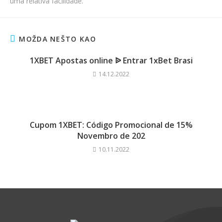
uma relativa facilidade.
MOŽDA NEŠTO KAO
1XBET Apostas online ᐉ Entrar 1xBet Brasi
14.12.2022
Cupom 1XBET: Código Promocional de 15%
Novembro de 202
10.11.2022