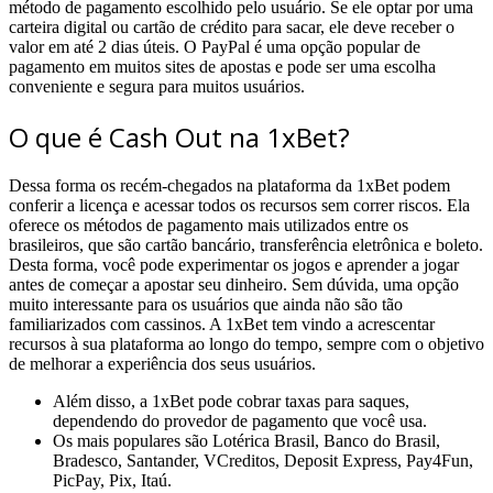
método de pagamento escolhido pelo usuário. Se ele optar por uma
carteira digital ou cartão de crédito para sacar, ele deve receber o
valor em até 2 dias úteis. O PayPal é uma opção popular de
pagamento em muitos sites de apostas e pode ser uma escolha
conveniente e segura para muitos usuários.
O que é Cash Out na 1xBet?
Dessa forma os recém-chegados na plataforma da 1xBet podem
conferir a licença e acessar todos os recursos sem correr riscos. Ela
oferece os métodos de pagamento mais utilizados entre os
brasileiros, que são cartão bancário, transferência eletrônica e boleto.
Desta forma, você pode experimentar os jogos e aprender a jogar
antes de começar a apostar seu dinheiro. Sem dúvida, uma opção
muito interessante para os usuários que ainda não são tão
familiarizados com cassinos. A 1xBet tem vindo a acrescentar
recursos à sua plataforma ao longo do tempo, sempre com o objetivo
de melhorar a experiência dos seus usuários.
Além disso, a 1xBet pode cobrar taxas para saques,
dependendo do provedor de pagamento que você usa.
Os mais populares são Lotérica Brasil, Banco do Brasil,
Bradesco, Santander, VCreditos, Deposit Express, Pay4Fun,
PicPay, Pix, Itaú.