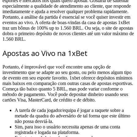
esportes e mercados nos quais quero apostar. Gostaria de salientar
especialmente a qualidade de atendimento ao cliente, que responde
imediatamente e ajuda a resolver qualquer problema rapidamente.
Portanto, a análise da partida é essencial se você quiser investir em
eventos ao vivo. A oferta de boas-vindas da casa de apostas 1xBet
traz um bônus de 100% up to 1.560 BRL. Ou seja, o site de apostas
dobra o primeiro depósito de novos clientes até um valor máximo de
1.560 BRL.
Apostas ao Vivo na 1xBet
Portanto, é improvável que você encontre uma opção de
investimento que se adapte ao seu gosto, ou pelo menos algum tipo
de evento em seu esporte favorito. 1xbet oferece depósitos mínimos
mais baixos em comparação com outras casas de apostas esportivas.
Começa tão baixo quanto 5 BRL, mas pode variar conforme o
método de pagamento. Você pode depositar dinheiro usando seus
cartões Visa, MasterCard, de crédito e de débito.
A tarefa de cada jogador/equipa é jogar a raquete sobre a
metade da quadra do adversário de tal forma que este último
não possa desviá-la.
Sim, para isso o usuário necessita apenas de uma conta
registrada e logada na plataforma.