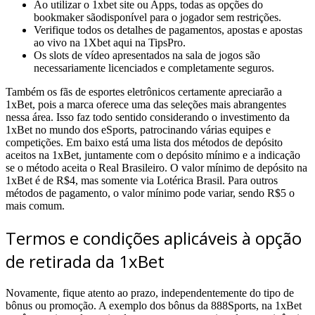
Ao utilizar o 1xbet site ou Apps, todas as opções do
bookmaker sãodisponível para o jogador sem restrições.
Verifique todos os detalhes de pagamentos, apostas e apostas
ao vivo na 1Xbet aqui na TipsPro.
Os slots de vídeo apresentados na sala de jogos são
necessariamente licenciados e completamente seguros.
Também os fãs de esportes eletrônicos certamente apreciarão a
1xBet, pois a marca oferece uma das seleções mais abrangentes
nessa área. Isso faz todo sentido considerando o investimento da
1xBet no mundo dos eSports, patrocinando várias equipes e
competições. Em baixo está uma lista dos métodos de depósito
aceitos na 1xBet, juntamente com o depósito mínimo e a indicação
se o método aceita o Real Brasileiro. O valor mínimo de depósito na
1xBet é de R$4, mas somente via Lotérica Brasil. Para outros
métodos de pagamento, o valor mínimo pode variar, sendo R$5 o
mais comum.
Termos e condições aplicáveis à opção
de retirada da 1xBet
Novamente, fique atento ao prazo, independentemente do tipo de
bônus ou promoção. A exemplo dos bônus da 888Sports, na 1xBet