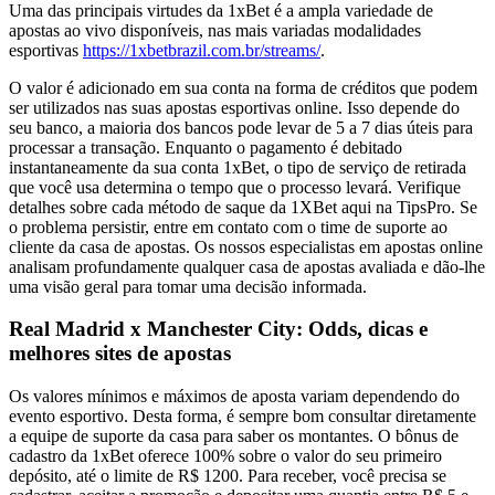
Uma das principais virtudes da 1xBet é a ampla variedade de
apostas ao vivo disponíveis, nas mais variadas modalidades
esportivas
https://1xbetbrazil.com.br/streams/
.
O valor é adicionado em sua conta na forma de créditos que podem
ser utilizados nas suas apostas esportivas online. Isso depende do
seu banco, a maioria dos bancos pode levar de 5 a 7 dias úteis para
processar a transação. Enquanto o pagamento é debitado
instantaneamente da sua conta 1xBet, o tipo de serviço de retirada
que você usa determina o tempo que o processo levará. Verifique
detalhes sobre cada método de saque da 1XBet aqui na TipsPro. Se
o problema persistir, entre em contato com o time de suporte ao
cliente da casa de apostas. Os nossos especialistas em apostas online
analisam profundamente qualquer casa de apostas avaliada e dão-lhe
uma visão geral para tomar uma decisão informada.
Real Madrid x Manchester City: Odds, dicas e
melhores sites de apostas
Os valores mínimos e máximos de aposta variam dependendo do
evento esportivo. Desta forma, é sempre bom consultar diretamente
a equipe de suporte da casa para saber os montantes. O bônus de
cadastro da 1xBet oferece 100% sobre o valor do seu primeiro
depósito, até o limite de R$ 1200. Para receber, você precisa se