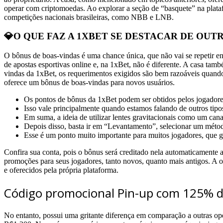
operar com criptomoedas. Ao explorar a seção de “basquete” na plat
competições nacionais brasileiras, como NBB e LNB.
💎O QUE FAZ A 1XBET SE DESTACAR DE OUT
O bônus de boas-vindas é uma chance única, que não vai se repetir e
de apostas esportivas online e, na 1xBet, não é diferente. A casa ta
vindas da 1xBet, os requerimentos exigidos são bem razoáveis quando 
oferece um bônus de boas-vindas para novos usuários.
Os pontos de bônus da 1xBet podem ser obtidos pelos jogadore
Isso vale principalmente quando estamos falando de outros tipo
Em suma, a ideia de utilizar lentes gravitacionais como um cana
Depois disso, basta ir em “Levantamento”, selecionar um mét
Esse é um ponto muito importante para muitos jogadores, que g
Confira sua conta, pois o bônus será creditado nela automaticamente 
promoções para seus jogadores, tanto novos, quanto mais antigos. A op
e oferecidos pela própria plataforma.
Código promocional Pin-up com 125% de
No entanto, possui uma gritante diferença em comparação a outras o