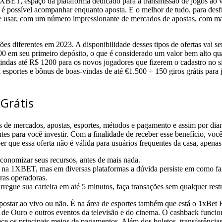
XBET, espaço da plataforma dedicado para a transmissão de jogos ao vi
, é possível acompanhar enquanto aposta. E o melhor de tudo, para desf
il de usar, com um número impressionante de mercados de apostas, com m
ões diferentes em 2023. A disponibilidade desses tipos de ofertas vai s
 em seu primeiro depósito, o que é considerado um valor bem alto qu
vindas até R$ 1200 para os novos jogadores que fizerem o cadastro no 
sportes e bônus de boas-vindas de até €1.500 + 150 giros grátis para 
Grátis
de mercados, apostas, esportes, métodos e pagamento e assim por dian
 para você investir. Com a finalidade de receber esse benefício, você p
er que essa oferta não é válida para usuários frequentes da casa, apena
conomizar seus recursos, antes de mais nada.
a 1XBET, mas em diversas plataformas a dúvida persiste em como faz
ras operadoras.
rregue sua carteira em até 5 minutos, faça transações sem qualquer restr
postar ao vivo ou não. É na área de esportes também que está o 1xBet 
de Ouro e outros eventos da televisão e do cinema. O cashback funci
ece os principais meios de pagamentos. Além dos boletos, transferênci