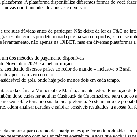
plataforma. A plataforma disponibiliza diferentes formas de você fazer
as novas oportunidades de apostas e diversão.
tire suas dúvidas antes de participar. Não deixe de ler os T&C na ínte
egras estabelecidas por determinada página são cumpridas, isto é, se obt
levantamento, não apenas na 1XBET, mas em diversas plataformas a d
ha um dos métodos de pagamento disponíveis.
de Novembro 2023 é a melhor opção.
, atendendo diversos países ao redor do mundo – inclusive o Brasil.
e de apostar ao vivo ou não.
onsiderável de gols, onde haja pelo menos dois em cada tempo.
icitação da Câmara Municipal de Marília, a mantenedora Fundação de E
também de se cadastrar aqui no Cashback da Cupomzeiros, para que ao
do no seu sofá e tomando sua bebida preferida. Neste mundo de probabil
adora analisar partidas e palpitar possíveis resultados, a aposta foi f
es da empresa para o ramo de smartphones que foram introduzidas ao lon
mo desempenho com boa eficiência energética. Agora que você já sabe t