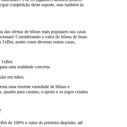
cipal competição deste esporte, mas também às
a das ofertas de bônus mais populares nas casas
mocionais! Considerando o valor do bônus de boas-
A 1xBet, assim como diversas outras casas,
s 1xBet.
 para uma realidade concreta.
lular em mãos.
resenta uma enorme variedade de bônus e
 quanto para cassino, e-sports e os jogos criados
e
Bet de 100% o valor do primeiro depósito, até