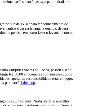
 movimentações bancárias, seja para retirada de
gra no site da 1xBet para ter conhecimento de
eve ganhos e deseja levantar a quantia, deverá
úvida persiste em como fazer o levantamento ou
nsino Eurípides Soares da Rocha, passou a ser a
 atingir R$ 50,00 em compras com nossos cupons,
idades, apesar da responsabilidade estar em jogo,
eita para você
1xbet app
.
go dos últimos anos. Nesta oferta, o aparelho
udo sobre esta plataforma de apostas, aplique já