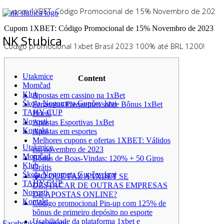
Preskoči
Cupom 1XBET: Código Promocional de 15% Novembro de 202
na
sadržaj
Cupom 1XBET: Código Promocional de 15% Novembro de 2023
NK Stubica
Código promocional 1xbet Brasil 2023 100% até BRL 1200!
Menu
Utakmice
Content
Momčad
Klub
Apostas em cassino na 1xBet
Škola Nogometa Gupčev kraj
Perguntas Frequentes sobre Bônus 1xBet
TAHY CUP
Brasil
Novosti
Apostas Esportivas 1xBet
Kontakt
Apostas em esportes
Melhores cupons e ofertas 1XBET: Válidos
Utakmice
em novembro de 2023
Momčad
Bônus de Boas-Vindas: 120% + 50 Giros
Klub
Grátis
Škola Nogometa Gupčev kraj
💎O QUE FAZ A 1XBET SE
TAHY CUP
DESTACAR DE OUTRAS EMPRESAS
Novosti
DE APOSTAS ONLINE?
Kontakt
Código promocional Pin-up com 125% de
bônus de primeiro depósito no esporte
Usabilidade da plataforma 1xbet e
Facebook
Instagram