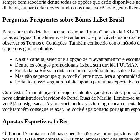
sempre com sabedoria dentre todas as opções que estão disponíveis na 
dinheiro, ou para criar novos fundos nos quais você pode gerar divers
Perguntas Frequentes sobre Bônus 1xBet Brasil
Para saber mais detalhes, acesse o campo “Promo” no site da 1XBET e 
todas as regras. Inicialmente, o levantamento é praticável quando as r
observar os Termos e Condições. Também conhecido como método de 
saque dos ganhos obtidos.
Na sua carteira, selecione a opção de “Levantamento” e escol
Dentre os códigos promocionais 1xbet, sem dúvida FUTMAX 
Fundada na Rússia, conta com uma trajetória de mais de 10 anos
Mas não se preocupe que, você cliente novo, terá a oportunidad
Portanto, nosso segundo palpite aponta para uma expectativa c
Com vistas à manutenção do projeto e atualização dos dados, por sol
nova administradora/servidor do Portal Ruas de Marília. Lembre-se 
você já consiga sacar. Assim, você pode assistir a jogo bacana, senta
você também consegue relaxar. Se você é apaixonado por algum esporte, 
Apostas Esportivas 1xBet
O iPhone 13 conta com ótimas especificações e as principais inovaçõ
possui 128 GB e traz chipset A15 Bionic, processador que entrega óti