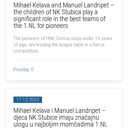
Mihael Kelava and Manuel Landripet –
the children of NK Stubica play a
significant role in the best teams of
the 1.NL for pioneers
The pioneers of HNK Gorica, boys under 15 years
of age, are leading the league table in a fierce
competition,…
Pročitaj
17.12.2023
Mihael Kelava i Manuel Landripet –
djeca NK Stubice imaju značajnu
ulogu u najboljim momčadima 1.NL